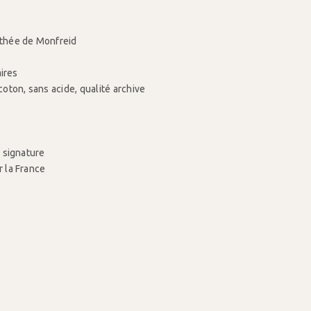
othée de Monfreid
ires
coton, sans acide, qualité archive
c signature
r la France