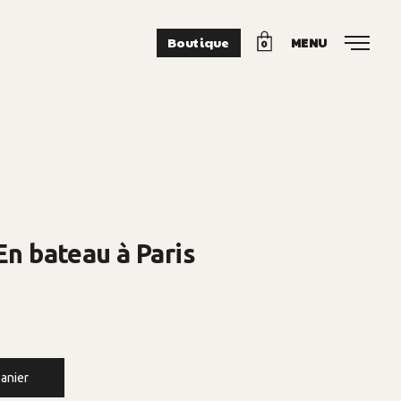
Boutique
MENU
0
En bateau à Paris
panier