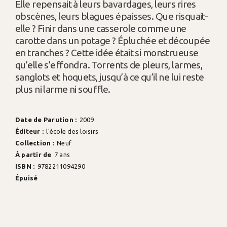
Elle repensait à leurs bavardages, leurs rires
obscènes, leurs blagues épaisses. Que risquait-
elle ? Finir dans une casserole comme une
carotte dans un potage ? Épluchée et découpée
en tranches ? Cette idée était si monstrueuse
qu’elle s’effondra. Torrents de pleurs, larmes,
sanglots et hoquets, jusqu’à ce qu’il ne lui reste
plus ni larme ni souffle.
Date de Parution :
2009
Éditeur :
l’école des loisirs
Collection :
Neuf
À partir de
7 ans
ISBN :
9782211094290
Épuisé